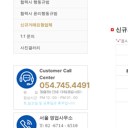
협력사 행동규범
협력사 윤리행동규범
신규거래요청업체
신규
1:1 문의
"
"표
※
사진갤러리
Customer Call
Center
054.745.4491
친절히 안내 드리겠습니다.
평 일 AM 08 : 00 - PM 05 : 00
점심시간 PM 12 : 00 - PM 01 : 00
토,일요일 및 공휴일은 휴무입니다.
서울 영업사무소
T: 02 -6714 - 6510