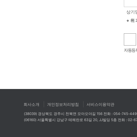
▣ 
상기명
+ 위
○ 
숫자음성듣기
새로고침
▣ 
자동등
귀하
○ 
▣ 
회사소개
개인정보처리방침
서비스이용약관
○ 
(38039) 경상북도 경주시 천북면 모아오야길 156
전화 : 054-745-44
(06160) 서울특별시 강남구 테헤란로 63길 20, JJ빌딩 5층
전화 : 02-6
○ 