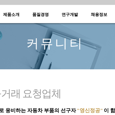
제품소개
품질경영
연구개발
채용정보
·
·
·
·
·
·
·
·
커뮤니티
·
·
·
·
·
·
·
·
·
·
·
·
·
거래 요청업체
·
·
로 웅비하는 자동차 부품의 선구자
"영신정공"
이 